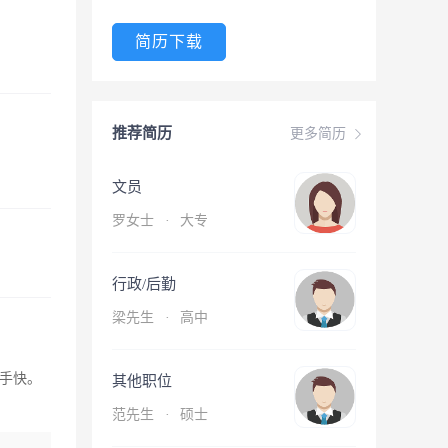
简历下载
推荐简历
更多简历
文员
罗女士
·
大专
行政/后勤
梁先生
·
高中
手快。
其他职位
范先生
·
硕士