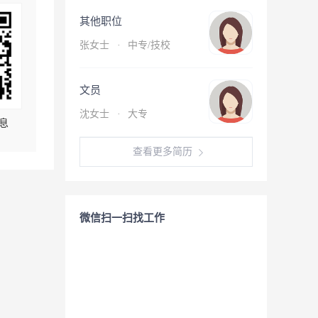
其他职位
张女士
·
中专/技校
文员
沈女士
·
大专
息
查看更多简历
微信扫一扫找工作